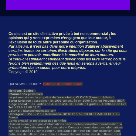
Ce site est un site d’initiative privée à but non commercial ; les
opinions qui y sont exprimées n’engagent que leur auteur, à
l’exclusion de toute autre personne ou organisation.
Par ailleurs, il n’est pas dans notre intention d’utiliser abusivement
certains textes ou certaines illustrations déposés sur le site qui nous
paraissent pouvoir contribuer à la notoriété de leurs auteurs.
Si ceux-ci estimaient cependant devoir nous les faire retirer, nous le
ferions bien évidemment dés que nous en serions avertis, en leur
présentant des excuses pour notre méprise.
Copyright © 2010
QUI SOMMES-NOUS ?
Politique de confidentialité
Mentions légales :
Informations juridiques
Le présent site est la propriété de l’
association CLOVIS
(Pseudo : Hilarion)
Statut juridique
: association loi 1901 constituée en 1996 à Aix en Provence (BDR)
Siège social
: Les Jardins de Juliette n°3- 310 Route d’Éguilles – 13090 Aix en Pce
Tel
. +33.6 22 08 01 71
Courriel
: hilarion@momasite.com
Hébergeur
: OVH – 2 rue Kellermann- BP 80157- 59053 ROUBAIX CEDEX 1 –
France
Confidentialité et protection des données
Hilarion
n’enregistre pas d’informations personnelles permettant l’identification, à
l’exception des utilisateurs du formulaire « Contact » demandant des informations
sur nos activités ou sur le contenu des pages de notre site, leur inscription dans
notre liste de diffusion ou à notre Festival d’Humour. Notre liste de diffusion n’est