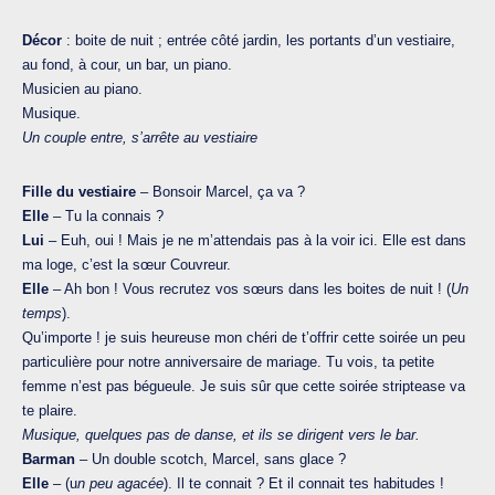
Décor
: boite de nuit ; entrée côté jardin, les portants d’un vestiaire,
au fond, à cour, un bar, un piano.
Musicien au piano.
Musique.
Un couple entre, s’arrête au vestiaire
Fille du vestiaire
– Bonsoir Marcel, ça va ?
Elle
– Tu la connais ?
Lui
– Euh, oui ! Mais je ne m’attendais pas à la voir ici. Elle est dans
ma loge, c’est la sœur Couvreur.
Elle
– Ah bon ! Vous recrutez vos sœurs dans les boites de nuit ! (
Un
temps
).
Qu’importe ! je suis heureuse mon chéri de t’offrir cette soirée un peu
particulière pour notre anniversaire de mariage. Tu vois, ta petite
femme n’est pas bégueule. Je suis sûr que cette soirée striptease va
te plaire.
Musique, quelques pas de danse, et ils se dirigent vers le bar.
Barman
– Un double scotch, Marcel, sans glace ?
Elle
– (u
n peu agacée
). Il te connait ? Et il connait tes habitudes !