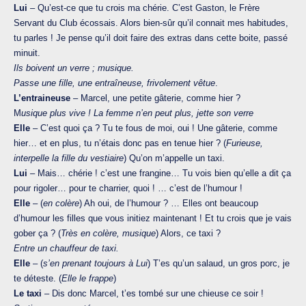
Lui
– Qu’est-ce que tu crois ma chérie. C’est Gaston, le Frère
Servant du Club écossais. Alors bien-sûr qu’il connait mes habitudes,
tu parles ! Je pense qu’il doit faire des extras dans cette boite, passé
minuit.
Ils boivent un verre ; musique.
Passe une fille, une entraîneuse, frivolement vêtue
.
L’entraineuse
– Marcel, une petite gâterie, comme hier ?
M
usique plus vive ! La femme n’en peut plus, jette son verre
Elle
– C’est quoi ça ? Tu te fous de moi, oui ! Une gâterie, comme
hier… et en plus, tu n’étais donc pas en tenue hier ? (
Furieuse,
interpelle la fille du vestiaire
) Qu’on m’appelle un taxi.
Lui
– Mais… chérie ! c’est une frangine… Tu vois bien qu’elle a dit ça
pour rigoler… pour te charrier, quoi ! … c’est de l’humour !
Elle
– (
en colère
) Ah oui, de l’humour ? … Elles ont beaucoup
d’humour les filles que vous initiez maintenant ! Et tu crois que je vais
gober ça ? (
Très en colère, musique
) Alors, ce taxi ?
Entre un chauffeur de taxi.
Elle
– (
s’en prenant toujours à Lui
) T’es qu’un salaud, un gros porc, je
te déteste. (
Elle le frappe
)
Le taxi
– Dis donc Marcel, t’es tombé sur une chieuse ce soir !