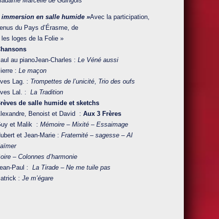
adame Marcelle de Guingois
 immersion en salle humide »
Avec la participation,
enus du Pays d’Érasme, de
 les loges de la Folie »
Chansons
aul au pianoJean-Charles :
Le Véné aussi
ierre :
Le maçon
ves Lag. :
Trompettes de l’unicité
,
Trio des oufs
ves Lal. :
La Tradition
rèves de salle humide et sketchs
lexandre, Benoist et David :
Aux 3 Frères
uy et Malik :
Mémoire – Mixité – Essaimage
ubert et Jean-Marie :
Fraternité – sagesse – Al
aïmer
oire – Colonnes d’harmonie
ean-Paul :
La Tirade – Ne me tuile pas
atrick :
Je m’égare