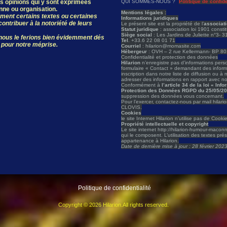
les opinions qui y sont exprimées
QUI SOMMES-NOUS ?
Politique de confide
onne ou organisation.
Mentions légales :
ivement certains textes ou certaines
Informations juridiques
ontribuer à la notoriété de leurs
Le présent site est la propriété de l’
associat
Statut juridique
: association loi 1901 const
Siège social
: Les Jardins de Juliette n°3- 
, nous le ferions bien évidemment dés
Tel
. +33.6 22 08 01 71
 pour notre méprise.
Courriel
: hilarion@momasite.com
Hébergeur
: OVH – 2 rue Kellermann- BP 
Confidentialité et protection des données
Hilarion
n’enregistre pas d’informations person
formulaire « Contact » demandant des informat
inscription dans notre liste de diffusion ou à 
adresser des informations en rapport avec not
Conformément à
l’article 34 de la loi « In
Protection des Données RGPD du 25/05/2
suppression des données vous concernant.
Pour l’exercer, contactez-nous par mail hilar
CLOVIS.
Cookies
le site Internet Hilarion n’utilise pas de Cooki
Propriété intellectuelle et copyright
Le site internet http://hilarion-humour-maconn
qui le composent. L’utilisation des textes pré
appartenance à Hilarion.
Date de dernière mise à jour : 28 février 202
Politique de confidentialité
Copyright © 2026 Hilarion.All rights reserved.