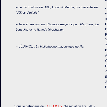
M
– Le trio Toulousain DDE, Lucan & Mucha, qui présente ses
«
“délires d’Initiés”
v
«
– Julio et ses romans d’humour maçonnique :
Ab Chaos, Le
P
Legs Fuzier, le Grand Hiérophante.
P
Y
Y
– L’ÉDIFICE :
La bibliothèque maçonnique du Net
B
A
G
H
Z
B
J
P
Sous le patronage de
C.L.O.V.I.S.
(Association Loi 1901)