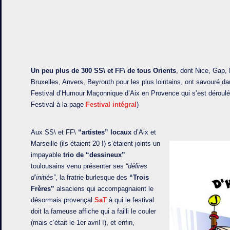
Un peu plus de 300 SS\ et FF\ de tous Orients
, dont Nice, Gap,
Bruxelles, Anvers, Beyrouth pour les plus lointains, ont savouré dan
Festival d’Humour Maçonnique d’Aix en Provence qui s’est déroulé s
Festival à la page
Festival intégral
)
Aux SS\ et FF\
“artistes” locaux
d’Aix et
Marseille (ils étaient 20 !) s’étaient joints un
impayable
trio de “dessineux”
toulousains venu présenter ses
“délires
d’initiés”
, la fratrie burlesque des
“Trois
Frères”
alsaciens qui accompagnaient le
désormais provençal
SaT
à qui le festival
doit la fameuse affiche qui a failli le couler
(mais c’était le 1er avril !), et enfin,