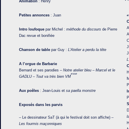
Animation
: Henry
Petites annonces
: Juan
«
A
Intro loufoque
par Michel :
méthode du discours
de Pierre
A
Dac revue et bonifiée
C
J
Chanson de table
par Guy :
L’Atelier a perdu la tête
J
L
A l’orgue de Barbarie
C
Bernard et ses parodies –
Notre atelier bleu – Marcel et le
H
esse
GADLU – Tout va très bien VM
M
P
Aux poêles
: Jean-Louis et
sa paella monstre
I
P
S
Exposés dans les parvis
D
l
– Le dessinateur SaT (à qui le festival doit son affiche) –
H
Les fourmis maçonniques