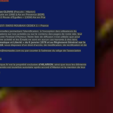
ntialité
ion CLOVIS
(Pseudo : Hilarion)
ituée en 1996 à Aix en Provence (BDR)
310 Route d’Éguilles – 13090 Aix en Pce
80157- 59053 ROUBAIX CEDEX 1 – France
nelles permettant l’identification, à l’exception des utilisateurs du
ions sur nos activités ou sur le contenu des pages de notre site, leur
notre Festival d’Humour. Notre liste de diffusion n’est utilisée que pour
re activité et les Emails ne sont en aucun cas transmis à des tiers.
formatique et Liberté » du 6 janvier 1978 et au Règlement Général sur la
018
, vous disposez d’un droit d’accès, de modification, de rectification et de
ion@momasite.com ou par courrier à l’adresse du siège de l’association
es
ique.fr/ est la propriété exclusive
d’HILARION
, ainsi que tous les éléments
sentés est toutefois autorisée après accord d’Hilarion et la mention de leur
3