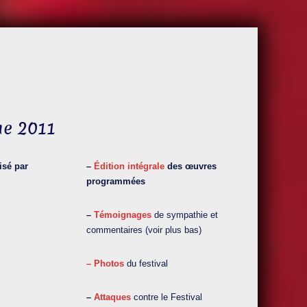
ue 2011
isé par
–
Édition intégrale
des œuvres
programmées
–
Témoi
g
nages
de sympathie et
commentaires (voir plus bas)
– Photos
du festival
–
Attaques
contre le Festival