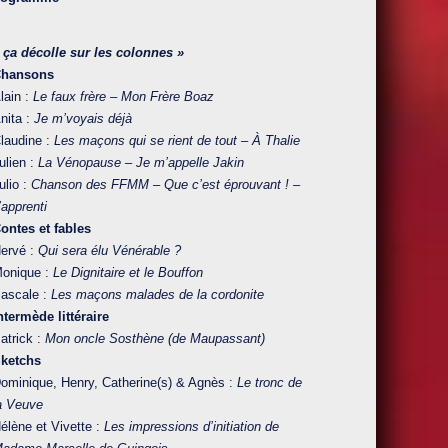
 ça décolle sur les colonnes »
Chansons
lain :
Le faux frère – Mon Frère Boaz
nita :
Je m’voyais déjà
laudine :
Les maçons qui se rient de tout – À Thalie
ulien :
La Vénopause – Je m’appelle Jakin
ulio :
Chanson des FFMM – Que c’est éprouvant ! –
’apprenti
ontes et fables
ervé :
Qui sera élu Vénérable ?
onique :
Le Dignitaire et le Bouffon
ascale :
Les maçons malades de la cordonite
ntermède littéraire
atrick :
Mon oncle Sosthène (de Maupassant)
ketchs
ominique, Henry, Catherine(s) & Agnès :
Le tronc de
a Veuve
élène et Vivette :
Les impressions d’initiation de