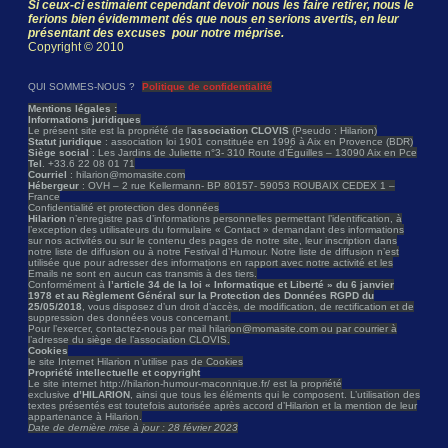
Si ceux-ci estimaient cependant devoir nous les faire retirer, nous le
ferions bien évidemment dés que nous en serions avertis, en leur
présentant des excuses pour notre méprise.
Copyright © 2010
QUI SOMMES-NOUS ?
Politique de confidentialité
Mentions légales :
Informations juridiques
Le présent site est la propriété de l’
association CLOVIS
(Pseudo : Hilarion)
Statut juridique
: association loi 1901 constituée en 1996 à Aix en Provence (BDR)
Siège social
: Les Jardins de Juliette n°3- 310 Route d’Éguilles – 13090 Aix en Pce
Tel
. +33.6 22 08 01 71
Courriel
: hilarion@momasite.com
Hébergeur
: OVH – 2 rue Kellermann- BP 80157- 59053 ROUBAIX CEDEX 1 –
France
Confidentialité et protection des données
Hilarion
n’enregistre pas d’informations personnelles permettant l’identification, à
l’exception des utilisateurs du formulaire « Contact » demandant des informations
sur nos activités ou sur le contenu des pages de notre site, leur inscription dans
notre liste de diffusion ou à notre Festival d’Humour. Notre liste de diffusion n’est
utilisée que pour adresser des informations en rapport avec notre activité et les
Emails ne sont en aucun cas transmis à des tiers.
Conformément à
l’article 34 de la loi « Informatique et Liberté » du 6 janvier
1978 et au Règlement Général sur la Protection des Données RGPD du
25/05/2018
, vous disposez d’un droit d’accès, de modification, de rectification et de
suppression des données vous concernant.
Pour l’exercer, contactez-nous par mail hilarion@momasite.com ou par courrier à
l’adresse du siège de l’association CLOVIS.
Cookies
le site Internet Hilarion n’utilise pas de Cookies
Propriété intellectuelle et copyright
Le site internet http://hilarion-humour-maconnique.fr/ est la propriété
exclusive
d’HILARION
, ainsi que tous les éléments qui le composent. L’utilisation des
textes présentés est toutefois autorisée après accord d’Hilarion et la mention de leur
appartenance à Hilarion.
Date de dernière mise à jour : 28 février 2023