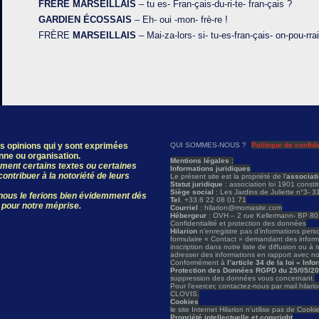
FRÈRE MARSEILLAIS
– tu es- Fran-çais-du-ri-te- fran-çais ?
GARDIEN ÉCOSSAIS
– Eh- oui -mon- frè-re !
FRÈRE
MARSEILLAIS
– Mai-za-lors- si- tu-es-fran-çais- on-pou-rrai
les opinions qui y sont exprimées
QUI SOMMES-NOUS ?
Politique de confide
onne ou organisation.
Mentions légales :
ivement certains textes ou certaines
Informations juridiques
ontribuer à la notoriété de leurs
Le présent site est la propriété de l’
associat
Statut juridique
: association loi 1901 const
Siège social
: Les Jardins de Juliette n°3- 
, nous le ferions bien évidemment dés
Tel
. +33.6 22 08 01 71
 pour notre méprise.
Courriel
: hilarion@momasite.com
Hébergeur
: OVH – 2 rue Kellermann- BP 
Confidentialité et protection des données
Hilarion
n’enregistre pas d’informations person
formulaire « Contact » demandant des informat
inscription dans notre liste de diffusion ou à 
adresser des informations en rapport avec not
Conformément à
l’article 34 de la loi « In
Protection des Données RGPD du 25/05/2
suppression des données vous concernant.
Pour l’exercer, contactez-nous par mail hilar
CLOVIS.
Cookies
le site Internet Hilarion n’utilise pas de Cooki
Propriété intellectuelle et copyright