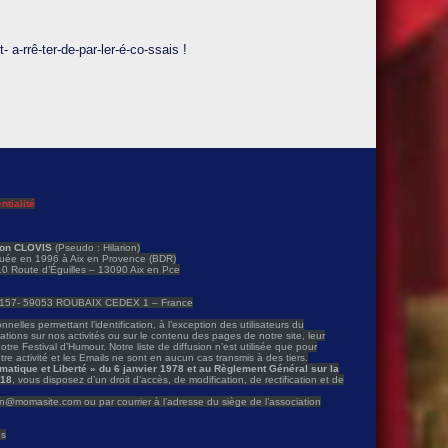
t- a-rrê-ter-de-par-ler-é-co-ssais !
ntialité
ion CLOVIS
(Pseudo : Hilarion)
ituée en 1996 à Aix en Provence (BDR)
310 Route d’Éguilles – 13090 Aix en Pce
80157- 59053 ROUBAIX CEDEX 1 – France
nelles permettant l’identification, à l’exception des utilisateurs du
ions sur nos activités ou sur le contenu des pages de notre site, leur
notre Festival d’Humour. Notre liste de diffusion n’est utilisée que pour
re activité et les Emails ne sont en aucun cas transmis à des tiers.
formatique et Liberté » du 6 janvier 1978 et au Règlement Général sur la
018
, vous disposez d’un droit d’accès, de modification, de rectification et de
ion@momasite.com ou par courrier à l’adresse du siège de l’association
es