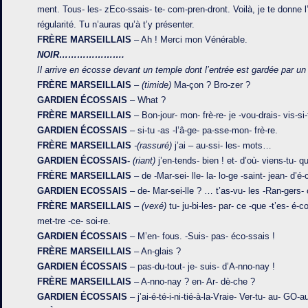
ment. Tous- les- zEco-ssais- te- com-pren-dront. Voilà, je te donne l
régularité. Tu n’auras qu’à t’y présenter.
FRÈRE MARSEILLAIS
– Ah ! Merci mon Vénérable.
NOIR………………….
Il arrive en écosse devant un temple dont l’entrée est gardée par un
FRÈRE MARSEILLAIS
–
(timide)
Ma-çon ? Bro-zer ?
GARDIEN ÉCOSSAIS
– What ?
FRÈRE MARSEILLAIS
– Bon-jour- mon- frè-re- je -vou-drais- vis-si-
GARDIEN ÉCOSSAIS
– si-tu -as -l’â-ge- pa-sse-mon- frè-re.
FRÈRE MARSEILLAIS
-(rassuré)
j’ai – au-ssi- les- mots…
GARDIEN ÉCOSSAIS-
(riant)
j’en-tends- bien ! et- d’où- viens-tu- qu
FRÈRE MARSEILLAIS
– de -Mar-sei- lle- la- lo-ge -saint- jean- d’é
GARDIEN ECOSSAIS
– de- Mar-sei-lle ? … t’as-vu- les -Ran-gers- c
FRÈRE MARSEILLAIS
–
(vexé)
tu- ju-bi-les- par- ce -que -t’es- é-c
met-tre -ce- soi-re.
GARDIEN ÉCOSSAIS
– M’en- fous. -Suis- pas- éco-ssais !
FRÈRE MARSEILLAIS
– An-glais ?
GARDIEN ÉCOSSAIS
– pas-du-tout- je- suis- d’A-nno-nay !
FRÈRE MARSEILLAIS
– A-nno-nay ? en- Ar- dè-che ?
GARDIEN ÉCOSSAIS
– j’ai-é-té-i-ni-tié-à-la-Vraie- Ver-tu- au- GO-au