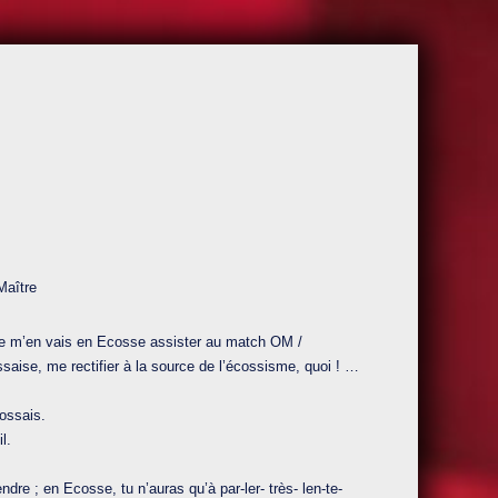
Maître
e m’en vais en Ecosse assister au match OM /
saise, me rectifier à la source de l’écossisme, quoi ! …
cossais.
l.
dre ; en Ecosse, tu n’auras qu’à par-ler- très- len-te-