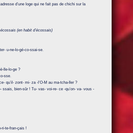
’adresse d’une loge qui ne fait pas de chichi sur la
 écossais (en habit d’écossais)
ter- u-ne-lo-gé-co-ssai-se.
è-lle-lo-ge ?
-co-sse.
e- qu’il- zont- mi- za -l’O-M au ma-tcha-ller ?
o- ssais, bien-sûr ! Tu- vas- voi-re- ce -qu’on- va- vous -
-ri-te-fran-çais !