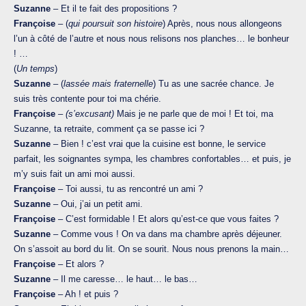
Suzanne
– Et il te fait des propositions ?
Françoise
– (
qui poursuit son histoire
) Après, nous nous allongeons
l’un à côté de l’autre et nous nous relisons nos planches… le bonheur
! …
(
Un temps
)
Suzanne
– (
lassée mais fraternelle
) Tu as une sacrée chance. Je
suis très contente pour toi ma chérie.
Françoise
–
(s’excusant)
Mais je ne parle que de moi ! Et toi, ma
Suzanne, ta retraite, comment ça se passe ici ?
Suzanne
– Bien ! c’est vrai que la cuisine est bonne, le service
parfait, les soignantes sympa, les chambres confortables… et puis, je
m’y suis fait un ami moi aussi.
Françoise
– Toi aussi, tu as rencontré un ami ?
Suzanne
– Oui, j’ai un petit ami.
Françoise
– C’est formidable ! Et alors qu’est-ce que vous faites ?
Suzanne
– Comme vous ! On va dans ma chambre après déjeuner.
On s’assoit au bord du lit. On se sourit. Nous nous prenons la main…
Françoise
– Et alors ?
Suzanne
– Il me caresse… le haut… le bas…
Françoise
– Ah ! et puis ?