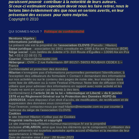
paraissent pouvoir contribuer à la notoriété de leurs auteurs.
Si ceux-ci estimaient cependant devoir nous les faire retirer, nous le
ferions bien évidemment dés que nous en serions avertis, en leur
présentant des excuses pour notre méprise.
Copyright © 2010
QUI SOMMES-NOUS ?
Politique de confidentialité
Mentions légales :
Informations juridiques
Le présent site est la propriété de l’
association CLOVIS
(Pseudo : Hilarion)
Statut juridique
: association loi 1901 constituée en 1996 à Aix en Provence (BDR)
Siège social
: Les Jardins de Juliette n°3- 310 Route d’Éguilles – 13090 Aix en Pce
Tel
. +33.6 22 08 01 71
Courriel
: hilarion@momasite.com
Hébergeur
: OVH – 2 rue Kellermann- BP 80157- 59053 ROUBAIX CEDEX 1 –
France
Confidentialité et protection des données
Hilarion
n’enregistre pas d’informations personnelles permettant l’identification, à
l’exception des utilisateurs du formulaire « Contact » demandant des informations
sur nos activités ou sur le contenu des pages de notre site, leur inscription dans
notre liste de diffusion ou à notre Festival d’Humour. Notre liste de diffusion n’est
utilisée que pour adresser des informations en rapport avec notre activité et les
Emails ne sont en aucun cas transmis à des tiers.
Conformément à
l’article 34 de la loi « Informatique et Liberté » du 6 janvier
1978 et au Règlement Général sur la Protection des Données RGPD du
25/05/2018
, vous disposez d’un droit d’accès, de modification, de rectification et de
suppression des données vous concernant.
Pour l’exercer, contactez-nous par mail hilarion@momasite.com ou par courrier à
l’adresse du siège de l’association CLOVIS.
Cookies
le site Internet Hilarion n’utilise pas de Cookies
Propriété intellectuelle et copyright
Le site internet http://hilarion-humour-maconnique.fr/ est la propriété
exclusive
d’HILARION
, ainsi que tous les éléments qui le composent. L’utilisation des
textes présentés est toutefois autorisée après accord d’Hilarion et la mention de leur
appartenance à Hilarion.
Date de dernière mise à jour : 28 février 2023