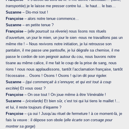
transportée
) je le laisse me presser contre lui… le haut… le bas…
Suzanne
– Dis-moi tout !
Françoise
– alors notre tenue commence…
Suzanne
– en petite tenue ?
Françoise
– (
elle poursuit sa rêverie
) nous lisons nos rituels
d’ouverture, un jour le mien, un jour le sien -nous ne travaillons pas un
même rite ! – Nous revivons notre initiation, je lui retrousse son
pantalon, il me passe une pantoufle, je lui dégrafe sa chemise, il me
passe le cordon de son peignoir autour du cou, nous buvons notre
tisane au même calice, il me fait le coup de la prise de sang, nous
rions ! nous nous applaudissons, tantôt l’acclamation française, tantôt
l’écossaise… Osons ! Osons ! Osons ! qu’on dit pour rigoler.
Suzanne
–
(qui commençait à s’ennuyer, et qui est tout à coup
excitée)
Et vous osez ?
Françoise
– On ose tout ! On joue même à être Vénérable !
Suzanne
–
(vicelarde)
Et bien sûr, c’est toi qui lui tiens le maillet !…
et lui, il reste toujours d’équerre ?
Françoise
– ça oui ! Jusqu’au rituel de fermeture ! à ce moment-là, je
fais la veuve : il dépose son obole (
elle écarte son corsage pour
montrer sa gorge
)