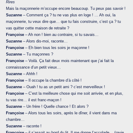
Rires
Mais la maçonnerie m’occupe encore beaucoup. Tu peux pas savoir !
Suzanne
– Comment ça ? tu ne vas plus en loge ! … Ah oui, la
maçonnerie, tu veux dire que… que tu fais construire, c’est ça ? tu
vas quitter cette maison de retraite ?
Françoise
– Ah non ! bien au contraire, si tu savais…
Suzanne
– Alors dis-moi, raconte…
Françoise
– Eh bien tous les soirs je maçonne !
Suzanne
– Tu maçonnes ?
Françoise
– Voilà. Ça fait deux mois maintenant que j’ai fait la
connaissance d’un petit vieux…
Suzanne
– Ahhh !
Françoise
– Il occupe la chambre d’à côté !
Suzanne
– Ouah ! tu as un petit ami ? c’est merveilleux !
Françoise
– C’est la meilleure chose qui me soit arrivée, et en plus,
tu vas rire… il est franc-maçon !
Suzanne
– Un frère ! Quelle chance ! Et alors ?
Françoise
– Alors tous les soirs, après le dîner, il vient dans ma
chambre…
Suzanne
– raconte !
Françoise
– il s’assoit au bord du lit. Il me donne l’accolade… (
ravie,