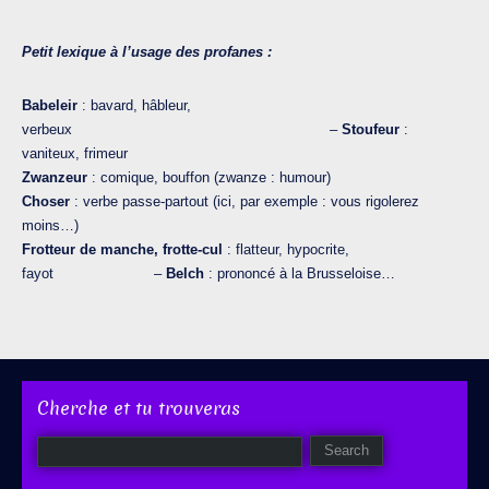
Petit lexique à l’usage des profanes :
Babeleir
: bavard, hâbleur,
verbeux –
Stoufeur
:
vaniteux, frimeur
Zwanzeur
: comique, bouffon (zwanze : humour)
Choser
: verbe passe-partout (ici, par exemple : vous rigolerez
moins…)
Frotteur de manche, frotte-cul
: flatteur, hypocrite,
fayot –
Belch
: prononcé à la Brusseloise…
Cherche et tu trouveras