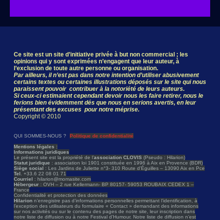
Ce site est un site d’initiative privée à but non commercial ; les
opinions qui y sont exprimées n’engagent que leur auteur, à
l’exclusion de toute autre personne ou organisation.
Par ailleurs, il n’est pas dans notre intention d’utiliser abusivement
certains textes ou certaines illustrations déposés sur le site qui nous
paraissent pouvoir contribuer à la notoriété de leurs auteurs.
Si ceux-ci estimaient cependant devoir nous les faire retirer, nous le
ferions bien évidemment dés que nous en serions avertis, en leur
présentant des excuses pour notre méprise.
Copyright © 2010
QUI SOMMES-NOUS ?
Politique de confidentialité
Mentions légales :
Informations juridiques
Le présent site est la propriété de l’
association CLOVIS
(Pseudo : Hilarion)
Statut juridique
: association loi 1901 constituée en 1996 à Aix en Provence (BDR)
Siège social
: Les Jardins de Juliette n°3- 310 Route d’Éguilles – 13090 Aix en Pce
Tel
. +33.6 22 08 01 71
Courriel
: hilarion@momasite.com
Hébergeur
: OVH – 2 rue Kellermann- BP 80157- 59053 ROUBAIX CEDEX 1 –
France
Confidentialité et protection des données
Hilarion
n’enregistre pas d’informations personnelles permettant l’identification, à
l’exception des utilisateurs du formulaire « Contact » demandant des informations
sur nos activités ou sur le contenu des pages de notre site, leur inscription dans
notre liste de diffusion ou à notre Festival d’Humour. Notre liste de diffusion n’est