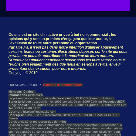
Ce site est un site d’initiative privée à but non commercial ; les
opinions qui y sont exprimées n’engagent que leur auteur, à
l’exclusion de toute autre personne ou organisation.
Par ailleurs, il n’est pas dans notre intention d’utiliser abusivement
certains textes ou certaines illustrations déposés sur le site qui nous
paraissent pouvoir contribuer à la notoriété de leurs auteurs.
Si ceux-ci estimaient cependant devoir nous les faire retirer, nous le
ferions bien évidemment dés que nous en serions avertis, en leur
présentant des excuses pour notre méprise.
Copyright © 2010
QUI SOMMES-NOUS ?
Politique de confidentialité
Mentions légales :
Informations juridiques
Le présent site est la propriété de l’
association CLOVIS
(Pseudo : Hilarion)
Statut juridique
: association loi 1901 constituée en 1996 à Aix en Provence (BDR)
Siège social
: Les Jardins de Juliette n°3- 310 Route d’Éguilles – 13090 Aix en Pce
Tel
. +33.6 22 08 01 71
Courriel
: hilarion@momasite.com
Hébergeur
: OVH – 2 rue Kellermann- BP 80157- 59053 ROUBAIX CEDEX 1 –
France
Confidentialité et protection des données
Hilarion
n’enregistre pas d’informations personnelles permettant l’identification, à
l’exception des utilisateurs du formulaire « Contact » demandant des informations
sur nos activités ou sur le contenu des pages de notre site, leur inscription dans
notre liste de diffusion ou à notre Festival d’Humour. Notre liste de diffusion n’est