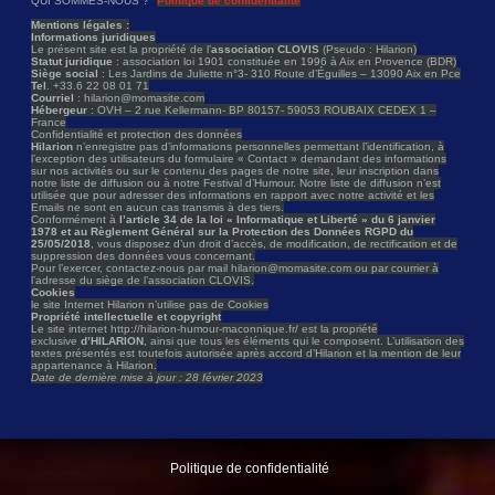
QUI SOMMES-NOUS ?
Politique de confidentialité
Mentions légales :
Informations juridiques
Le présent site est la propriété de l’
association CLOVIS
(Pseudo : Hilarion)
Statut juridique
: association loi 1901 constituée en 1996 à Aix en Provence (BDR)
Siège social
: Les Jardins de Juliette n°3- 310 Route d’Éguilles – 13090 Aix en Pce
Tel
. +33.6 22 08 01 71
Courriel
: hilarion@momasite.com
Hébergeur
: OVH – 2 rue Kellermann- BP 80157- 59053 ROUBAIX CEDEX 1 –
France
Confidentialité et protection des données
Hilarion
n’enregistre pas d’informations personnelles permettant l’identification, à
l’exception des utilisateurs du formulaire « Contact » demandant des informations
sur nos activités ou sur le contenu des pages de notre site, leur inscription dans
notre liste de diffusion ou à notre Festival d’Humour. Notre liste de diffusion n’est
utilisée que pour adresser des informations en rapport avec notre activité et les
Emails ne sont en aucun cas transmis à des tiers.
Conformément à
l’article 34 de la loi « Informatique et Liberté » du 6 janvier
1978 et au Règlement Général sur la Protection des Données RGPD du
25/05/2018
, vous disposez d’un droit d’accès, de modification, de rectification et de
suppression des données vous concernant.
Pour l’exercer, contactez-nous par mail hilarion@momasite.com ou par courrier à
l’adresse du siège de l’association CLOVIS.
Cookies
le site Internet Hilarion n’utilise pas de Cookies
Propriété intellectuelle et copyright
Le site internet http://hilarion-humour-maconnique.fr/ est la propriété
exclusive
d’HILARION
, ainsi que tous les éléments qui le composent. L’utilisation des
textes présentés est toutefois autorisée après accord d’Hilarion et la mention de leur
appartenance à Hilarion.
Date de dernière mise à jour : 28 février 2023
Politique de confidentialité