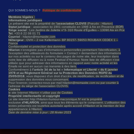
QUI SOMMES-NOUS ?
Politique de confidentialité
Mentions légales :
Informations juridiques
Le présent site est la propriété de l’
association CLOVIS
(Pseudo : Hilarion)
Statut juridique
: association loi 1901 constituée en 1996 à Aix en Provence (BDR)
Siège social
: Les Jardins de Juliette n°3- 310 Route d’Éguilles – 13090 Aix en Pce
Tel
. +33.6 22 08 01 71
Courriel
: hilarion@momasite.com
Hébergeur
: OVH – 2 rue Kellermann- BP 80157- 59053 ROUBAIX CEDEX 1 –
France
Confidentialité et protection des données
Hilarion
n’enregistre pas d’informations personnelles permettant l’identification, à
l’exception des utilisateurs du formulaire « Contact » demandant des informations
sur nos activités ou sur le contenu des pages de notre site, leur inscription dans
notre liste de diffusion ou à notre Festival d’Humour. Notre liste de diffusion n’est
utilisée que pour adresser des informations en rapport avec notre activité et les
Emails ne sont en aucun cas transmis à des tiers.
Conformément à
l’article 34 de la loi « Informatique et Liberté » du 6 janvier
1978 et au Règlement Général sur la Protection des Données RGPD du
25/05/2018
, vous disposez d’un droit d’accès, de modification, de rectification et de
suppression des données vous concernant.
Pour l’exercer, contactez-nous par mail hilarion@momasite.com ou par courrier à
l’adresse du siège de l’association CLOVIS.
Cookies
le site Internet Hilarion n’utilise pas de Cookies
Propriété intellectuelle et copyright
Le site internet http://hilarion-humour-maconnique.fr/ est la propriété
exclusive
d’HILARION
, ainsi que tous les éléments qui le composent. L’utilisation des
textes présentés est toutefois autorisée après accord d’Hilarion et la mention de leur
appartenance à Hilarion.
Date de dernière mise à jour : 28 février 2023