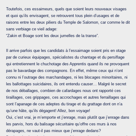
Toutefois, ces essaimeurs, quels que soient leurs nouveaux visages
et quoi qu’ils envisagent, se retrouvent tous plein d’usages et de
raisons entre les deux piliers du Temple de Salomon, car comme le dit
sans verbiage ce vieil adage:
“Zakin et Boage sont les deux jumelles de la transe”.
Il arrive parfois que les candidats à l’essaimage soient pris en otage
par de curieux équipages, spécialistes du chantage et du persiflage
qui entretiennent le chuchotage des Apprentis quand ils ne provoquent
pas le bavardage des compagnons. En effet, même ceux qui n’ont
connu ni l’outrage des marchandages, ni les blocages minoritaires, ni
les ballottages suicidaires, ils ont entendu causer… Malgré le secret
de nos déballages, combien de cafardages nous ont rapporté ces
tiraillages, ces grippages, ces accrochages et autres ferraillages qui
sont l’apanage de ces adeptes du tirage et du grattage dont on n’a
qu’une hâte, qu’ils dégagent! Allez, bon voyage!
Oui, c’est vrai, je m’emporte et j’enrage, mais plutôt que j’enrage dans
les parvis, hors du balisage sécuritaire qu’offre ces murs à nos
dérapages, ne vaut-il pas mieux que j’enrage dedans?