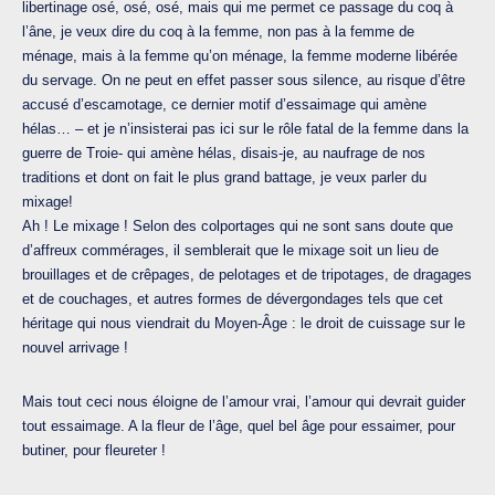
libertinage osé, osé, osé, mais qui me permet ce passage du coq à
l’âne, je veux dire du coq à la femme, non pas à la femme de
ménage, mais à la femme qu’on ménage, la femme moderne libérée
du servage. On ne peut en effet passer sous silence, au risque d’être
accusé d’escamotage, ce dernier motif d’essaimage qui amène
hélas… – et je n’insisterai pas ici sur le rôle fatal de la femme dans la
guerre de Troie- qui amène hélas, disais-je, au naufrage de nos
traditions et dont on fait le plus grand battage, je veux parler du
mixage!
Ah ! Le mixage ! Selon des colportages qui ne sont sans doute que
d’affreux commérages, il semblerait que le mixage soit un lieu de
brouillages et de crêpages, de pelotages et de tripotages, de dragages
et de couchages, et autres formes de dévergondages tels que cet
héritage qui nous viendrait du Moyen-Âge : le droit de cuissage sur le
nouvel arrivage !
Mais tout ceci nous éloigne de l’amour vrai, l’amour qui devrait guider
tout essaimage. A la fleur de l’âge, quel bel âge pour essaimer, pour
butiner, pour fleureter !