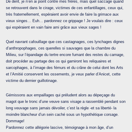
De dent, je n’en ai point contre mes frères, mais quel saccage quand
se retrouvent dans le cirage, victimes de ces enfantillages, ceux qui,
très fraternellement, espéraient avoir envie de faire la grimace aux
vieux singes… Euh… pardonnez ce grippage ! Je voulais dire : ceux
qui espéraient en vain faire ami grâce aux vieux sages !
Quel navrant cafouillage que ces castagnages, ces lynchages dignes
d’anthropophages, ces querelles si sauvages que la chambre du
Milieu, sur l’épandage du tertre encore fumant des restes du carnage,
doit procéder au partage des os qui garniront les reliquaires et
sarcophages, à l’image des fémurs et du crâne de celui dont les Arts
et l’Amitié conservent les ossements, je veux parler d’Anicet, cette
victime du dernier guillotinage.
Gémissons aux empaillages qui préludent alors au dépeçage du
magot que le tronc d’une veuve sans visage a rassemblé pendant son
long veuvage sans jamais dévoiler, c’est la règle -et sa liberté- la
moindre blancheur d’un sein caché sous un hypothétique corsage.
Dommage!
Pardonnez cette allégorie lascive, témoignage à mon âge, d’un