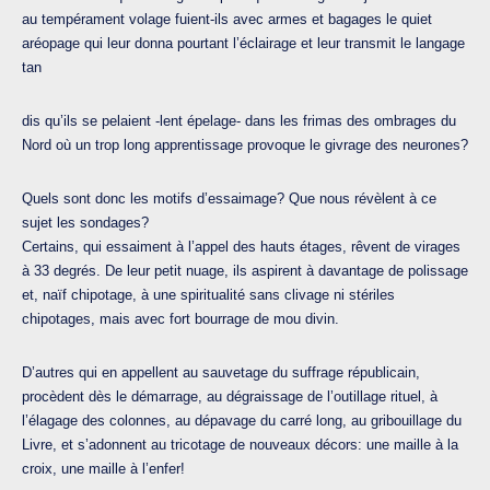
au tempérament volage fuient-ils avec armes et bagages le quiet
aréopage qui leur donna pourtant l’éclairage et leur transmit le langage
tan
dis qu’ils se pelaient -lent épelage- dans les frimas des ombrages du
Nord où un trop long apprentissage provoque le givrage des neurones?
Quels sont donc les motifs d’essaimage? Que nous révèlent à ce
sujet les sondages?
Certains, qui essaiment à l’appel des hauts étages, rêvent de virages
à 33 degrés. De leur petit nuage, ils aspirent à davantage de polissage
et, naïf chipotage, à une spiritualité sans clivage ni stériles
chipotages, mais avec fort bourrage de mou divin.
D’autres qui en appellent au sauvetage du suffrage républicain,
procèdent dès le démarrage, au dégraissage de l’outillage rituel, à
l’élagage des colonnes, au dépavage du carré long, au gribouillage du
Livre, et s’adonnent au tricotage de nouveaux décors: une maille à la
croix, une maille à l’enfer!