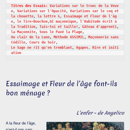
Titres des Essais:
Variations sur le tronc de la Veuv
e
, 
Variations sur l'Opacité
, 
Variations sur le coq et 
la chouette
, 
la lettre G
, 
Essaimage et Fleur de l'âg
e
, 
le Tire-Bouchon
,
QI maçonnique
, 
l'Habitude écrit à 
la Tradition
, 
Tais-toi et taille!
, 
Gâteau d'apprenti
, 
la Maçonnite
, 
Sous le Pavé la Plage
Au clair de la Lune
, 
Méthode ASSIMIL
, 
Maçonnerie sans 
Cédille
, 
Cours du Soir
Le Sage ne rit qu'en tremblant
, 
Agapes
, 
Rire et initi
ation
Essaimage et Fleur de l’âge font-ils
bon ménage ?
L’enfer – de Angelico
A la fleur de l’âge,
n’est-il pas sain