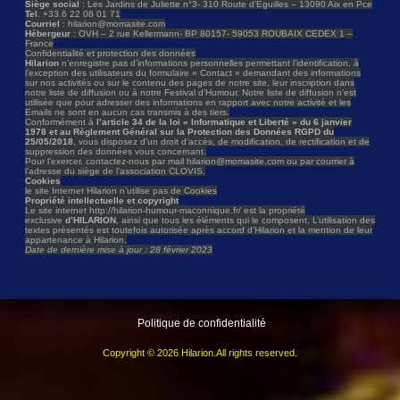
Siège social
: Les Jardins de Juliette n°3- 310 Route d’Éguilles – 13090 Aix en Pce
Tel
. +33.6 22 08 01 71
Courriel
: hilarion@momasite.com
Hébergeur
: OVH – 2 rue Kellermann- BP 80157- 59053 ROUBAIX CEDEX 1 –
France
Confidentialité et protection des données
Hilarion
n’enregistre pas d’informations personnelles permettant l’identification, à
l’exception des utilisateurs du formulaire « Contact » demandant des informations
sur nos activités ou sur le contenu des pages de notre site, leur inscription dans
notre liste de diffusion ou à notre Festival d’Humour. Notre liste de diffusion n’est
utilisée que pour adresser des informations en rapport avec notre activité et les
Emails ne sont en aucun cas transmis à des tiers.
Conformément à
l’article 34 de la loi « Informatique et Liberté » du 6 janvier
1978 et au Règlement Général sur la Protection des Données RGPD du
25/05/2018
, vous disposez d’un droit d’accès, de modification, de rectification et de
suppression des données vous concernant.
Pour l’exercer, contactez-nous par mail hilarion@momasite.com ou par courrier à
l’adresse du siège de l’association CLOVIS.
Cookies
le site Internet Hilarion n’utilise pas de Cookies
Propriété intellectuelle et copyright
Le site internet http://hilarion-humour-maconnique.fr/ est la propriété
exclusive
d’HILARION
, ainsi que tous les éléments qui le composent. L’utilisation des
textes présentés est toutefois autorisée après accord d’Hilarion et la mention de leur
appartenance à Hilarion.
Date de dernière mise à jour : 28 février 2023
Politique de confidentialité
Copyright © 2026 Hilarion.All rights reserved.