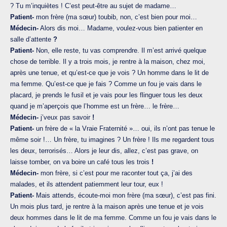
? Tu m’inquiètes ! C’est peut-être au sujet de madame…
Patient-
mon frère (ma sœur) toubib, non, c’est bien pour moi…
Médecin-
Alors dis moi… Madame, voulez-vous bien patienter en
salle d’attente
?
Patient-
Non, elle reste, tu vas comprendre. Il m’est arrivé quelque
chose de terrible. Il y a trois mois, je rentre à la maison, chez moi,
après une tenue, et qu’est-ce que je vois ? Un homme dans le lit de
ma femme. Qu’est-ce que je fais ? Comme un fou je vais dans le
placard, je prends le fusil et je vais pour les flinguer tous les deux
quand je m’aperçois que l’homme est un frère… le frère…
Médecin-
j’veux pas savoir
!
Patient-
un frère de « la Vraie Fraternité »… oui, ils n’ont pas tenue le
même soir !… Un frère, tu imagines ? Un frère ! Ils me regardent tous
les deux, terrorisés… Alors je leur dis, allez, c’est pas grave, on
laisse tomber, on va boire un café tous les trois
!
Médecin-
mon frère, si c’est pour me raconter tout ça, j’ai des
malades, et ils attendent patiemment leur tour, eux !
Patient-
Mais attends, écoute-moi mon frère (ma sœur), c’est pas fini.
Un mois plus tard, je rentre à la maison après une tenue et je vois
deux hommes dans le lit de ma femme. Comme un fou je vais dans le