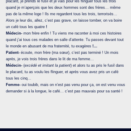
placard, je prends le fusil et je vais pour les flinguer tous les trois
quand je m’aperçois que les deux hommes sont des frères… même
pas de la même loge ! Ils me regardent tous les trois, terrorisés…
Alors je leur dis, allez, c’est pas grave, on laisse tomber, on va boire
un café tous les quatre
!
Médecin-
mon frère enfin ! Tu viens me raconter à moi ces histoires
quand j’ai tous ces malades en salle d’attente. Tu passes devant tout
le monde en abusant de ma fraternité, tu exagères
!…
Patient-
écoute, mon frère (ma sœur), c’est pas terminé ! Un mois
après, je vois trois frères dans le lit de ma femme…
Médecin-
(
excédé et imitant la patient
) et alors tu as pris le fusil dans
le placard, tu as voulu les flinguer, et après vous avez pris un café
tous les cinq…
Femme-
oui toubib, mais on n’est pas venu pour ça, on est venu vous
demander si à la longue, le café… c’est pas mauvais pour sa santé !