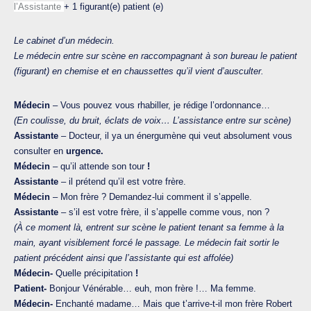
l’Assistante
+ 1 figurant(e) patient (e)
Le cabinet d’un médecin.
Le médecin entre sur scène en raccompagnant à son bureau le patient
(figurant) en chemise et en chaussettes qu’il vient d’ausculter.
Médecin
– Vous pouvez vous rhabiller, je rédige l’ordonnance…
(En coulisse, du bruit, éclats de voix… L’assistance entre sur scène)
Assistante
– Docteur, il ya un énergumène qui veut absolument vous
consulter en
urgence.
Médecin
– qu’il attende son tour
!
Assistante
– il prétend qu’il est votre frère.
Médecin
– Mon frère ? Demandez-lui comment il s’appelle.
Assistante
– s’il est votre frère, il s’appelle comme vous, non ?
(À ce moment là, entrent sur scène le patient tenant sa femme à la
main, ayant visiblement forcé le passage. Le médecin fait sortir le
patient précédent ainsi que l’assistante qui est affolée)
Médecin-
Quelle précipitation
!
Patient-
Bonjour Vénérable… euh, mon frère !… Ma femme.
Médecin-
Enchanté madame… Mais que t’arrive-t-il mon frère Robert