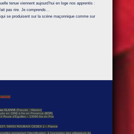
 quelle tenue viennent aujourd’hui en loge nos apprentis :
 fait pas rire. Je comprends…
s qui se produisent sur la scène maçonnique comme sur
ntialité
ion CLOVIS
(Pseudo : Hilarion)
ituée en 1996 à Aix en Provence (BDR)
310 Route d’Éguilles – 13090 Aix en Pce
80157- 59053 ROUBAIX CEDEX 1 – France
nelles permettant l’identification, à l’exception des utilisateurs du