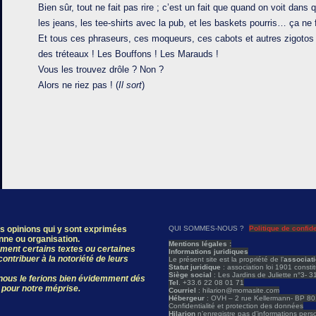
Bien sûr, tout ne fait pas rire ; c’est un fait que quand on voit dans
les jeans, les tee-shirts avec la pub, et les baskets pourris… ça ne
Et tous ces phraseurs, ces moqueurs, ces cabots et autres zigoto
des tréteaux ! Les Bouffons ! Les Marauds !
Vous les trouvez drôle ? Non ?
Alors ne riez pas ! (
Il sort
)
les opinions qui y sont exprimées
QUI SOMMES-NOUS ?
Politique de confide
onne ou organisation.
Mentions légales :
ivement certains textes ou certaines
Informations juridiques
ontribuer à la notoriété de leurs
Le présent site est la propriété de l’
associat
Statut juridique
: association loi 1901 const
Siège social
: Les Jardins de Juliette n°3- 
, nous le ferions bien évidemment dés
Tel
. +33.6 22 08 01 71
 pour notre méprise.
Courriel
: hilarion@momasite.com
Hébergeur
: OVH – 2 rue Kellermann- BP 
Confidentialité et protection des données
Hilarion
n’enregistre pas d’informations person