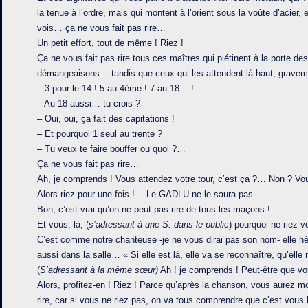
la tenue à l’ordre, mais qui montent à l’orient sous la voûte d’acier
vois… ça ne vous fait pas rire…
Un petit effort, tout de même ! Riez !
Ça ne vous fait pas rire tous ces maîtres qui piétinent à la porte de
démangeaisons… tandis que ceux qui les attendent là-haut, gravemen
– 3 pour le 14 ! 5 au 4ème ! 7 au 18… !
– Au 18 aussi… tu crois ?
– Oui, oui, ça fait des capitations !
– Et pourquoi 1 seul au trente ?
– Tu veux te faire bouffer ou quoi ?…
Ça ne vous fait pas rire…
Ah, je comprends ! Vous attendez votre tour, c’est ça ?… Non ? Vous
Alors riez pour une fois !… Le GADLU ne le saura pas.
Bon, c’est vrai qu’on ne peut pas rire de tous les maçons ! …
Et vous, là, (
s’adressant à une S. dans le public
) pourquoi ne riez-
C’est comme notre chanteuse -je ne vous dirai pas son nom- elle h
aussi dans la salle… « Si elle est là, elle va se reconnaître, qu’elle 
(
S’adressant à la même sœur)
Ah ! je comprends ! Peut-être que vo
Alors, profitez-en ! Riez ! Parce qu’après la chanson, vous aurez m
rire, car si vous ne riez pas, on va tous comprendre que c’est vous l