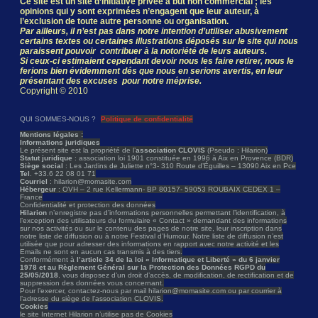
Ce site est un site d’initiative privée à but non commercial ; les
opinions qui y sont exprimées n’engagent que leur auteur, à
l’exclusion de toute autre personne ou organisation.
Par ailleurs, il n’est pas dans notre intention d’utiliser abusivement
certains textes ou certaines illustrations déposés sur le site qui nous
paraissent pouvoir contribuer à la notoriété de leurs auteurs.
Si ceux-ci estimaient cependant devoir nous les faire retirer, nous le
ferions bien évidemment dés que nous en serions avertis, en leur
présentant des excuses pour notre méprise.
Copyright © 2010
QUI SOMMES-NOUS ?
Politique de confidentialité
Mentions légales :
Informations juridiques
Le présent site est la propriété de l’
association CLOVIS
(Pseudo : Hilarion)
Statut juridique
: association loi 1901 constituée en 1996 à Aix en Provence (BDR)
Siège social
: Les Jardins de Juliette n°3- 310 Route d’Éguilles – 13090 Aix en Pce
Tel
. +33.6 22 08 01 71
Courriel
: hilarion@momasite.com
Hébergeur
: OVH – 2 rue Kellermann- BP 80157- 59053 ROUBAIX CEDEX 1 –
France
Confidentialité et protection des données
Hilarion
n’enregistre pas d’informations personnelles permettant l’identification, à
l’exception des utilisateurs du formulaire « Contact » demandant des informations
sur nos activités ou sur le contenu des pages de notre site, leur inscription dans
notre liste de diffusion ou à notre Festival d’Humour. Notre liste de diffusion n’est
utilisée que pour adresser des informations en rapport avec notre activité et les
Emails ne sont en aucun cas transmis à des tiers.
Conformément à
l’article 34 de la loi « Informatique et Liberté » du 6 janvier
1978 et au Règlement Général sur la Protection des Données RGPD du
25/05/2018
, vous disposez d’un droit d’accès, de modification, de rectification et de
suppression des données vous concernant.
Pour l’exercer, contactez-nous par mail hilarion@momasite.com ou par courrier à
l’adresse du siège de l’association CLOVIS.
Cookies
le site Internet Hilarion n’utilise pas de Cookies