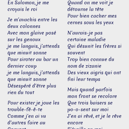
En Salomon, je me
Quand on me voit je
croyais le roi
détourne la tête
Pour bien cacher mes
Je m’avachis entre les
cernes sous les yeux
deux colonnes
Avec mon glaive posé
N’aurais-je pas
sur les genoux
certaine maladie
je me languis, j’attends
Qui désunit les frères si
que minuit sonne
souvent
Pour siroter au bar un
Trop bien connue du
dernier coup
nom de zizanie
je me languis, j’attends
Des vieux aigris qui ont
que minuit sonne
fini leur temps
Désespéré d’être plus
Mais quand parfois
rien du tout
mon front se recolore
Pour exister je joue les
Que trois baisers se
trouble-fê-ê-te
po-o-sent sur moi
Comme j’en ai vu
J’en ai rêvé, et je le rêve
d’autres faire au
encore