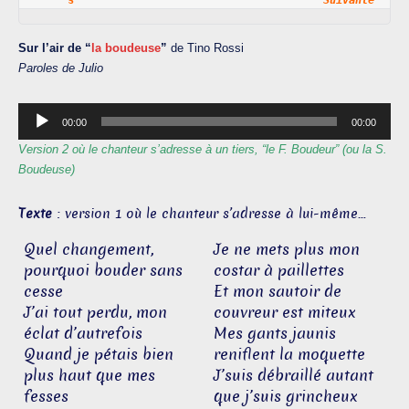
s                                       
Suivante
Sur l’air de “
la boudeuse
”
de Tino Rossi
Paroles de Julio
Lecteur
00:00
00:00
audio
Version 2 où le chanteur s’adresse à un tiers, “le F. Boudeur” (ou la S.
Boudeuse)
Texte
: version 1 où le chanteur s’adresse à lui-même…
Quel changement,
Je ne mets plus mon
pourquoi bouder sans
costar à paillettes
cesse
Et mon sautoir de
J’ai tout perdu, mon
couvreur est miteux
éclat d’autrefois
Mes gants jaunis
Quand je pétais bien
reniflent la moquette
plus haut que mes
J’suis débraillé autant
fesses
que j’suis grincheux