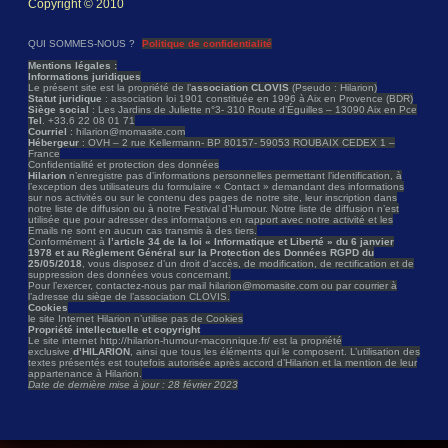
Copyright © 2010
QUI SOMMES-NOUS ?
Politique de confidentialité
Mentions légales :
Informations juridiques
Le présent site est la propriété de l’
association CLOVIS
(Pseudo : Hilarion)
Statut juridique
: association loi 1901 constituée en 1996 à Aix en Provence (BDR)
Siège social
: Les Jardins de Juliette n°3- 310 Route d’Éguilles – 13090 Aix en Pce
Tel
. +33.6 22 08 01 71
Courriel
: hilarion@momasite.com
Hébergeur
: OVH – 2 rue Kellermann- BP 80157- 59053 ROUBAIX CEDEX 1 –
France
Confidentialité et protection des données
Hilarion
n’enregistre pas d’informations personnelles permettant l’identification, à
l’exception des utilisateurs du formulaire « Contact » demandant des informations
sur nos activités ou sur le contenu des pages de notre site, leur inscription dans
notre liste de diffusion ou à notre Festival d’Humour. Notre liste de diffusion n’est
utilisée que pour adresser des informations en rapport avec notre activité et les
Emails ne sont en aucun cas transmis à des tiers.
Conformément à
l’article 34 de la loi « Informatique et Liberté » du 6 janvier
1978 et au Règlement Général sur la Protection des Données RGPD du
25/05/2018
, vous disposez d’un droit d’accès, de modification, de rectification et de
suppression des données vous concernant.
Pour l’exercer, contactez-nous par mail hilarion@momasite.com ou par courrier à
l’adresse du siège de l’association CLOVIS.
Cookies
le site Internet Hilarion n’utilise pas de Cookies
Propriété intellectuelle et copyright
Le site internet http://hilarion-humour-maconnique.fr/ est la propriété
exclusive
d’HILARION
, ainsi que tous les éléments qui le composent. L’utilisation des
textes présentés est toutefois autorisée après accord d’Hilarion et la mention de leur
appartenance à Hilarion.
Date de dernière mise à jour : 28 février 2023