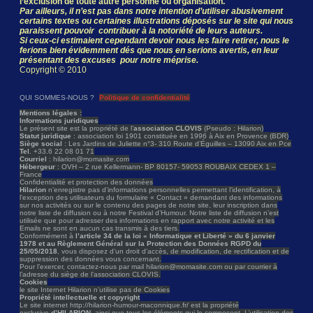
l’exclusion de toute autre personne ou organisation.
Par ailleurs, il n’est pas dans notre intention d’utiliser abusivement
certains textes ou certaines illustrations déposés sur le site qui nous
paraissent pouvoir contribuer à la notoriété de leurs auteurs.
Si ceux-ci estimaient cependant devoir nous les faire retirer, nous le
ferions bien évidemment dés que nous en serions avertis, en leur
présentant des excuses pour notre méprise.
Copyright © 2010
QUI SOMMES-NOUS ?
Politique de confidentialité
Mentions légales :
Informations juridiques
Le présent site est la propriété de l’
association CLOVIS
(Pseudo : Hilarion)
Statut juridique
: association loi 1901 constituée en 1996 à Aix en Provence (BDR)
Siège social
: Les Jardins de Juliette n°3- 310 Route d’Éguilles – 13090 Aix en Pce
Tel
. +33.6 22 08 01 71
Courriel
: hilarion@momasite.com
Hébergeur
: OVH – 2 rue Kellermann- BP 80157- 59053 ROUBAIX CEDEX 1 –
France
Confidentialité et protection des données
Hilarion
n’enregistre pas d’informations personnelles permettant l’identification, à
l’exception des utilisateurs du formulaire « Contact » demandant des informations
sur nos activités ou sur le contenu des pages de notre site, leur inscription dans
notre liste de diffusion ou à notre Festival d’Humour. Notre liste de diffusion n’est
utilisée que pour adresser des informations en rapport avec notre activité et les
Emails ne sont en aucun cas transmis à des tiers.
Conformément à
l’article 34 de la loi « Informatique et Liberté » du 6 janvier
1978 et au Règlement Général sur la Protection des Données RGPD du
25/05/2018
, vous disposez d’un droit d’accès, de modification, de rectification et de
suppression des données vous concernant.
Pour l’exercer, contactez-nous par mail hilarion@momasite.com ou par courrier à
l’adresse du siège de l’association CLOVIS.
Cookies
le site Internet Hilarion n’utilise pas de Cookies
Propriété intellectuelle et copyright
Le site internet http://hilarion-humour-maconnique.fr/ est la propriété
exclusive
d’HILARION
, ainsi que tous les éléments qui le composent. L’utilisation des