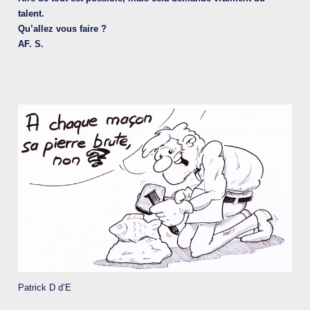
talent.
Qu’allez vous faire ?
AF. S
.
Patrick D d’E