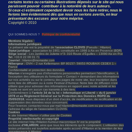
certains textes ou certaines illustrations déposés sur le site qui nous
paraissent pouvoir contribuer à la notoriété de leurs auteurs.
Si ceux-ci estimaient cependant devoir nous les faire retirer, nous le
ferions bien évidemment dés que nous en serions avertis, en leur
présentant des excuses pour notre méprise.
Copyright © 2010
QUI SOMMES-NOUS ?
Politique de confidentialité
Mentions légales :
Informations juridiques
Le présent site est la propriété de l’
association CLOVIS
(Pseudo : Hilarion)
Statut juridique
: association loi 1901 constituée en 1996 à Aix en Provence (BDR)
Siège social
: Les Jardins de Juliette n°3- 310 Route d’Éguilles – 13090 Aix en Pce
Tel
. +33.6 22 08 01 71
Courriel
: hilarion@momasite.com
Hébergeur
: OVH – 2 rue Kellermann- BP 80157- 59053 ROUBAIX CEDEX 1 –
France
Confidentialité et protection des données
Hilarion
n’enregistre pas d’informations personnelles permettant l’identification, à
l’exception des utilisateurs du formulaire « Contact » demandant des informations
sur nos activités ou sur le contenu des pages de notre site, leur inscription dans
notre liste de diffusion ou à notre Festival d’Humour. Notre liste de diffusion n’est
utilisée que pour adresser des informations en rapport avec notre activité et les
Emails ne sont en aucun cas transmis à des tiers.
Conformément à
l’article 34 de la loi « Informatique et Liberté » du 6 janvier
1978 et au Règlement Général sur la Protection des Données RGPD du
25/05/2018
, vous disposez d’un droit d’accès, de modification, de rectification et de
suppression des données vous concernant.
Pour l’exercer, contactez-nous par mail hilarion@momasite.com ou par courrier à
l’adresse du siège de l’association CLOVIS.
Cookies
le site Internet Hilarion n’utilise pas de Cookies
Propriété intellectuelle et copyright
Le site internet http://hilarion-humour-maconnique.fr/ est la propriété
exclusive
d’HILARION
, ainsi que tous les éléments qui le composent. L’utilisation des
textes présentés est toutefois autorisée après accord d’Hilarion et la mention de leur
appartenance à Hilarion.