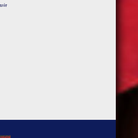
rain
ntialité