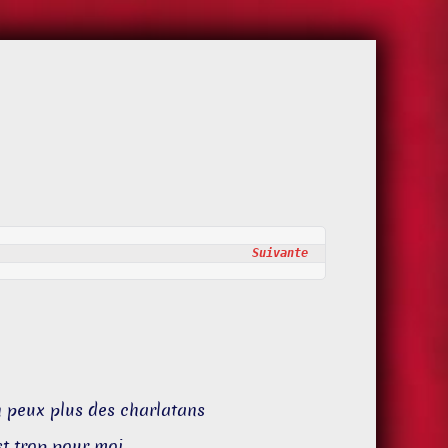
                                    
Suivante
n peux plus des charlatans
st trop pour moi