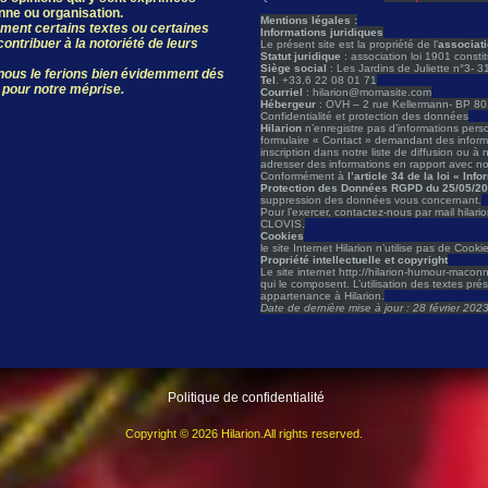
onne ou organisation.
Mentions légales :
ivement certains textes ou certaines
Informations juridiques
ontribuer à la notoriété de leurs
Le présent site est la propriété de l’
associat
Statut juridique
: association loi 1901 const
Siège social
: Les Jardins de Juliette n°3- 
, nous le ferions bien évidemment dés
Tel
. +33.6 22 08 01 71
 pour notre méprise.
Courriel
: hilarion@momasite.com
Hébergeur
: OVH – 2 rue Kellermann- BP 
Confidentialité et protection des données
Hilarion
n’enregistre pas d’informations person
formulaire « Contact » demandant des informat
inscription dans notre liste de diffusion ou à 
adresser des informations en rapport avec not
Conformément à
l’article 34 de la loi « In
Protection des Données RGPD du 25/05/2
suppression des données vous concernant.
Pour l’exercer, contactez-nous par mail hilar
CLOVIS.
Cookies
le site Internet Hilarion n’utilise pas de Cooki
Propriété intellectuelle et copyright
Le site internet http://hilarion-humour-maconn
qui le composent. L’utilisation des textes pré
appartenance à Hilarion.
Date de dernière mise à jour : 28 février 202
Politique de confidentialité
Copyright © 2026 Hilarion.All rights reserved.