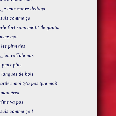
, je leur rentre dedans
j’suis comme ça
arle fort sans mettr’ de gants,
usez moi.
 les pitreries
, j’en raffole pas
n peux plus
 langues de bois
ardez-moi (y’a pas que moi)
 manières
n’me va pas
j’suis comme ça !