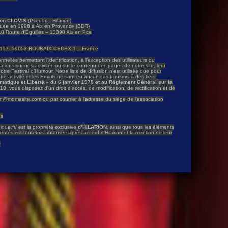
ion CLOVIS
(Pseudo : Hilarion)
ituée en 1996 à Aix en Provence (BDR)
310 Route d’Éguilles – 13090 Aix en Pce
80157- 59053 ROUBAIX CEDEX 1 – France
nelles permettant l’identification, à l’exception des utilisateurs du
ions sur nos activités ou sur le contenu des pages de notre site, leur
notre Festival d’Humour. Notre liste de diffusion n’est utilisée que pour
re activité et les Emails ne sont en aucun cas transmis à des tiers.
formatique et Liberté » du 6 janvier 1978 et au Règlement Général sur la
018
, vous disposez d’un droit d’accès, de modification, de rectification et de
ion@momasite.com ou par courrier à l’adresse du siège de l’association
es
ique.fr/ est la propriété exclusive
d’HILARION
, ainsi que tous les éléments
sentés est toutefois autorisée après accord d’Hilarion et la mention de leur
3