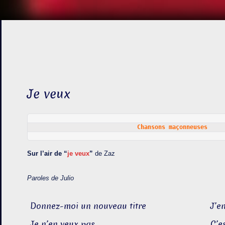
Je veux
Chansons maçonneuses     
Sur l’air de “
je veux
”
de Zaz
Paroles de Julio
Donnez-moi un nouveau titre
J’e
Je n’en veux pas
C’e